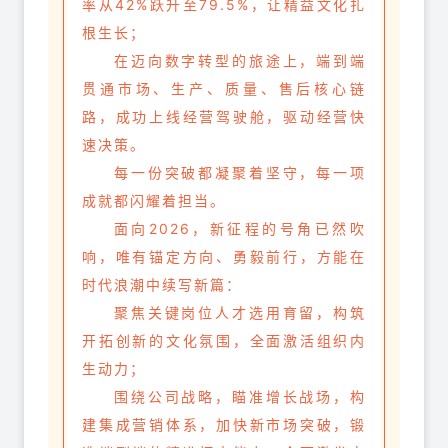
率从42%跃升至79.5%，让精益文化扎
根生长；
在迈向数字转型的旅途上，端到端
贯通市场、生产、质量、售后核心链
路，成功上线经营驾驶舱，驱动经营快
速决策。
每一份突破都凝聚着坚守，每一项
成就都闪耀着担当。
面向2026，新征程的号角已然吹
响，唯有锚定方向、勇毅前行，方能在
时代浪潮中续写新篇：
聚焦关键岗位人才选用育留，构筑
开拓创新的文化氛围，全面激活组织内
生动力；
围绕公司战略，瞄准增长战场，构
建集成营销体系，加快新市场突破，锻